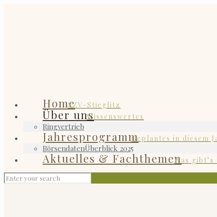
Home
SZV-Stieglitz
Über uns
Wissenswertes
Ringvertrieb
Jahresprogramm
Geplantes in diesem J
Börsendaten
Überblick 2025
Aktuelles & Fachthemen
Was gibt’s