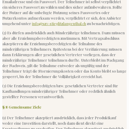
Emailadresse und ein Passwort. Der Teilnehmer ist selbst verpflichtet
ein sicheres Passwort zu wählen und dies sicher aufzubewahren. Sollte
der Nutzer auf die unbefugte Nutzung seines Passwortes oder
Nutzerkontos aufmerksam werden, verpflichtet er sich, den Anbieter
umgehend unter
info@s
zv-stieglitzlangenthal.ch
zu benachrichtigen.
(2) Es dürfen ausdrücklich auch Minderjährige teilnehmen. Dazu müssen
aber alle Erziehungsberechtigten zustimmen. Mit Vertragsabschluss
akzeptieren die Erziehungsberechtigten die Teilnahme des
minderjährigen Teilnehmers. Spätestens bei der Verifizierung müssen
dann Erklärungen aller gesetzlichen Vertreter vorliegen, dass der
minderjährige Teilnehmer teilnehmen durfte. Unterbleibt im Nachgang
der Nachweis, gilt die Teilnahme entweder als ungültig und der
Teilnehmer trägt die Stornierungskosten oder das Konto bleibt so lange
gesperrt, bis der Teilnehmer die Volljährigkeit erreicht hat.
(3) Die Erziehungsberechtigten bzw. gesetzlichen Vertreter sind für
Kaufhandlungen minderjähriger Teilnehmer oder rechtlich ähnlich
gestellter Personen verantwortlich.
§ 8 Gemeinsame Ziele
(1) Der Teilnehmer akzeptiert ausdrücklich, dass jeder Produktkauf
weder eine Investition darstellt, noch dazu dient direkt eine
Kryptowährung zu erschaffen. Der Teilnehmer akzeptiert ausdrücklich,