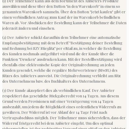
(1) Der Teilnehmer kann aus dem Sortiment des Anbieters Produkte
auswählen und diese über den Button "in den Warenkorb" in einem so
genannten Warenkorb sammeln. Über den Button "Jetzt kaufen" gibt er
einen verbindlichen Antrag zum Kauf der im Warenkorb befindlichen
Waren ab. Vor Abschicken der Bestellung kann der Teilnehmer die Daten
jederzeit ändern und einsehen.
(2) Der Anbieter schickt daraufhin dem Teilnehmer eine automatische
Empfangsbestätigung mit dem Betreff "Bestätigung deiner Bestellung
und Rechnung bei SZV Stieglitz" per eMail zu, in welcher die Bestellung
des Kunden nochmals aufgeführt wird und die der Kunde über die
Funktion "Drucken" ausdrucken kann. Mit der Bestellbestätigung wird
ebenfalls eine elektronische Kopie der Originalrechnung an jeden
Kunden gesendet, welche die reguläre Mehrwertsteuer (MwSt.) des
Sitzes des Anbieters ausweist. Die Originalrechnung verbleibt am Sitz
des Unternehmens bzw. des Buchhalters des Unternehmens.
(3) Der Kunde akzeptiert dies als verbindlichen Kauf. Der Anbieter
respektiert das gesetzliche Rückgaberecht von 14 Tagen. Aus diesem
Grund werden Provisionen mit einer Verzögerung von 14 Tagen
ausbezahlt, um jedem die Möglichkeit eines ordentlichen Widerrufs zu
gewähren. Der Widerruf ist vor Ablauf der 14 Tage Frist nach
Vertragsabschluss möglich. Der Teilnehmer muss sicherstellen, dass der
Widerruf fristgerecht bei dem Anbieter eingeht. Um dies optimal
sicherzustellen, ist der rechtzeitige Versand einer eMail an den Anbieter