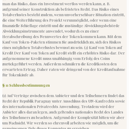
man das Risiko, dass ein Investment wertlos werden kann, z. B.
aufgrund seiner Konstruktion als befristetes Recht. Das Risiko eines
Totalverlustes besteht zudem, wenn unvorhersehbare Situation eintritt,
die eine Weiterführung des Projekt verunmöglicht, oder wenn eine
finanzielle Schieflage eintritt und die zuständige Abwicklungsbehörde
Abwicklungsinstrumente anwendet, wodurch es zu einer
Herabschreibung des Nennwertes der Token kommen kann. Mit dem
Kauf von Token-Paketen stimmen Sie ausdrücklich zu, sich des Risikos
eines möglichen Totalverlustes bewusst zu sein. (2) Kauf von Token auf
Kredit Der Kauf von Token auf Kredit stellt ein erhöhtes Risiko dar. Der
aufgenommene Kredit muss unabhängig vom Erfolg des Coins
zurückgeführt werden. Außerdem schmälern die Kreditkosten den
erwarteten Ertrag. Daher raten wir dringend von der Kreditaufnahme
für Tokenkäufe ab.
§ 11 Schlussbestimmungen
(1) Auf Verträge zwischen dem Anbieter und den Teilnehmern findet das
Recht der Republik Paraguay unter Ausschluss des UN-Kaufrechts sowie
des internationalen Privatrechts Anwendung. Trotzdem wird der
Anbieter alles daran legen, auch geltendes nationales Recht des Landes
des Teilnehmers zu beachten. Aufgrund der Komplexität bitten wir aber
um Nachsicht. Wir werden so ehrenvoll arbeiten wie möglich, um die
gemeinsamen Ziele dieses Konzeptes zu erreichen.