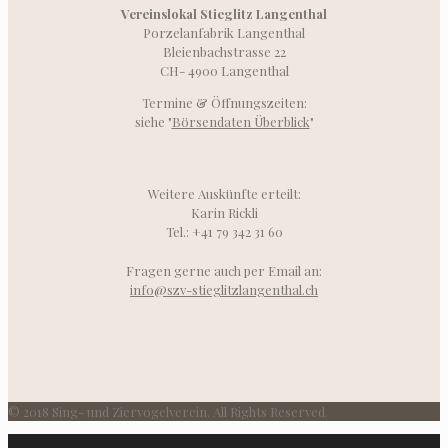
Vereinslokal Stieglitz Langenthal
Porzelanfabrik Langenthal
Bleienbachstrasse 22
CH- 4900 Langenthal
Termine & Öffnungszeiten:
siehe "
Börsendaten Überblick
"
Weitere Auskünfte erteilt:
Karin Rickli
Tel.: +41 79 342 31 60
Fragen gerne auch per Email an:
info@szv-stieglitzlangenthal.ch
© 2018 Sing- und Ziervogelverein. All Rights Reserved.