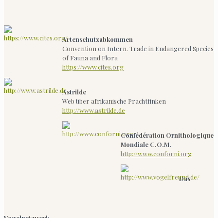
Artenschutzabkommen
Convention on Intern. Trade in Endangered Species
of Fauna and Flora
https://www.cites.org
Astrilde
Web über afrikanische Prachtfinken
http://www.astrilde.de
Confédération Ornithologique
Mondiale C.O.M.
http://www.conforni.org
Das
Vogelnetzwerk