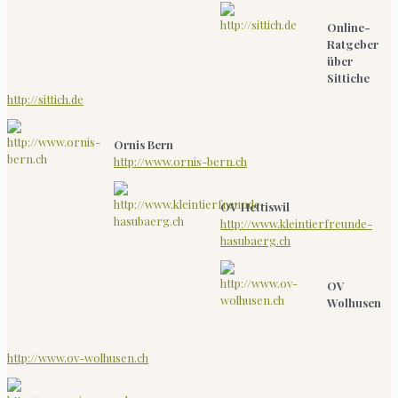
Online-
Ratgeber
über
Sittiche
http://sittich.de
Ornis Bern
http://www.ornis-bern.ch
OV Hettiswil
http://www.kleintierfreunde-
hasubaerg.ch
OV
Wolhusen
http://www.ov-wolhusen.ch