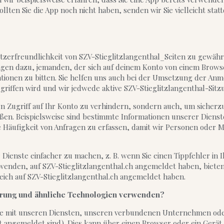
ollten Sie die App noch nicht haben, senden wir Sie vielleicht st
tzerfreundlichkeit von SZV-Stieglitzlangenthal_Seiten zu gewähr
ngen dazu, jemanden, der sich auf deinem Konto von einem Brows
ionen zu bitten. Sie helfen uns auch bei der Umsetzung der Anm
griffen wird und wir jedwede aktive SZV-Stieglitzlangenthal-Sit
n Zugriff auf Ihr Konto zu verhindern, sondern auch, um sicherzu
oßen. Beispielsweise sind bestimmte Informationen unserer Dienst
e Häufigkeit von Anfragen zu erfassen, damit wir Personen oder 
ienste einfacher zu machen, z. B. wenn Sie einen Tippfehler in
erwenden, auf SZV-Stieglitzlangenthal.ch angemeldet haben, bieten
reich auf SZV-Stieglitzlangenthal.ch angemeldet haben.
erung und ähnliche Technologien verwenden?
Sie mit unseren Diensten, unseren verbundenen Unternehmen od
st angemeldet sind). Dies kann über einen Browser oder ein Gerä