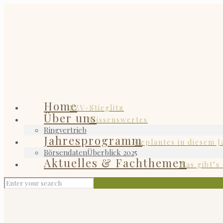
Home
SZV-Stieglitz
Über uns
Wissenswertes
Ringvertrieb
Jahresprogramm
Geplantes in diesem J
Börsendaten
Überblick 2025
Aktuelles & Fachthemen
Was gibt’s