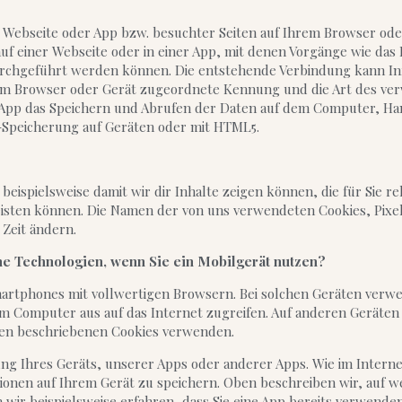
 Webseite oder App bzw. besuchter Seiten auf Ihrem Browser oder
uf einer Webseite oder in einer App, mit denen Vorgänge wie das
rchgeführt werden können. Die entstehende Verbindung kann Inf
 dem Browser oder Gerät zugeordnete Kennung und die Art des ve
r App das Speichern und Abrufen der Daten auf dem Computer, H
e-Speicherung auf Geräten oder mit HTML5.
ispielsweise damit wir dir Inhalte zeigen können, die für Sie re
leisten können. Die Namen der von uns verwendeten Cookies, Pix
 Zeit ändern.
he Technologien, wenn Sie ein Mobilgerät nutzen?
Smartphones mit vollwertigen Browsern. Bei solchen Geräten ver
nem Computer aus auf das Internet zugreifen. Auf anderen Gerät
oben beschriebenen Cookies verwenden.
g Ihres Geräts, unserer Apps oder anderer Apps. Wie im Interne
tionen auf Ihrem Gerät zu speichern. Oben beschreiben wir, auf w
r beispielsweise erfahren, dass Sie eine App bereits verwenden,