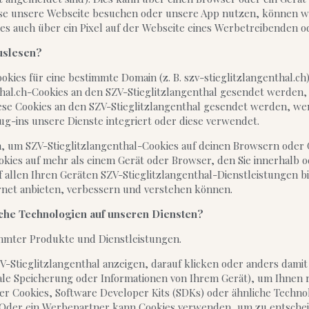
ise unsere Webseite besuchen oder unsere App nutzen, können wi
 auch über ein Pixel auf der Webseite eines Werbetreibenden od
uslesen?
s für eine bestimmte Domain (z. B. szv-stieglitzlangenthal.ch) 
thal.ch-Cookies an den SZV-Stieglitzlangenthal gesendet werden, 
diese Cookies an den SZV-Stieglitzlangenthal gesendet werden, we
lug-ins unsere Dienste integriert oder diese verwendet.
, um SZV-Stieglitzlangenthal-Cookies auf deinen Browsern oder 
ookies auf mehr als einem Gerät oder Browser, den Sie innerhalb
uf allen Ihren Geräten SZV-Stieglitzlangenthal-Dienstleistungen
rnet anbieten, verbessern und verstehen können.
iche Technologien auf unseren Diensten?
timmter Produkte und Dienstleistungen.
-Stieglitzlangenthal anzeigen, darauf klicken oder anders dami
lokale Speicherung oder Informationen von Ihrem Gerät), um Ihne
er Cookies, Software Developer Kits (SDKs) oder ähnliche Technolo
 Oder ein Werbepartner kann Cookies verwenden, um zu entschei